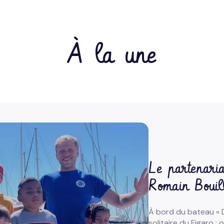
À la une
Le partenaria
Romain Bouil
À bord du bateau « D
solitaire du Figaro :